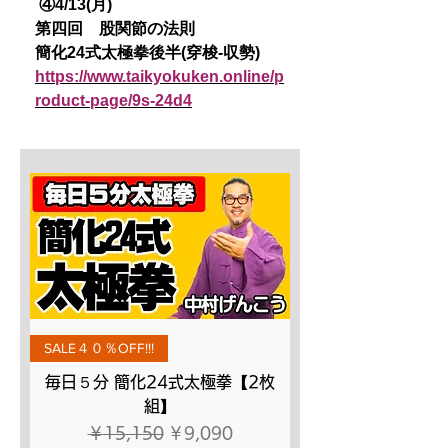
④4/13(月)
第四回 股関節の法則
簡化24式太極拳後半(穿梭-収勢)
https://www.taikyokuken.online/p
roduct-page/9s-24d4
SALE４０％OFF!!!
毎日５分 簡化24式太極拳【2枚
組】
通常価格
セール価格
￥15,150
￥9,090