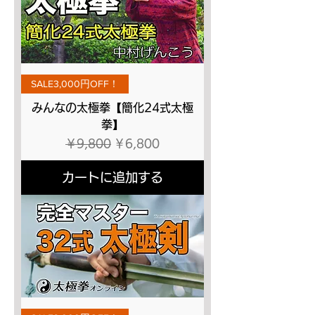
SALE3,000円OFF！
みんなの太極拳【簡化24式太極
拳】
通常価格
セール価格
￥9,800
￥6,800
カートに追加する