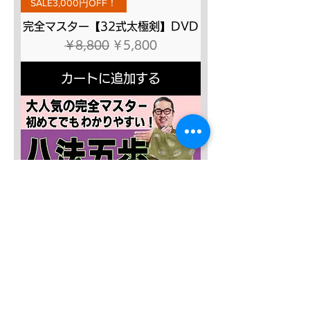
SALE3,000円OFF！
完全マスター【32式太極剣】DVD
通常価格
セール価格
￥8,800
￥5,800
カートに追加する
SALE４０％OFF!!!
太極八法五歩 完全マスター
通常価格
セール価格
￥12,120
￥7,272
カートに追加する