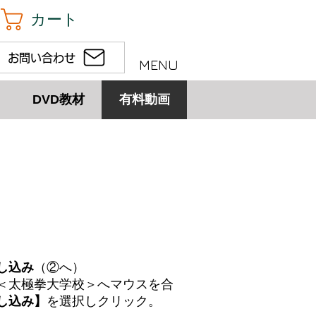
カート
お問い合わせ
MENU
DVD教材
有料動画
し込み
（②へ）
＜太極拳大学校＞へマウスを合
し込み】
を選択しクリック。