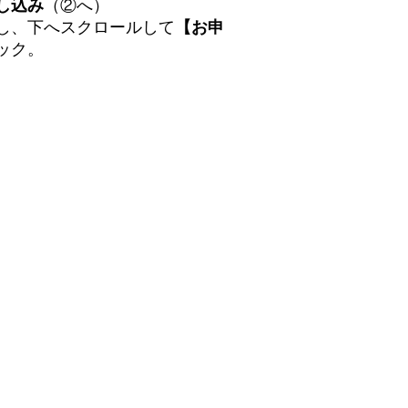
し込み
（②へ）
し、下へスクロールして
【お申
ック。