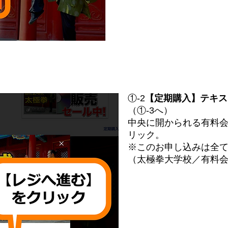
①-2
【定期購入】テキス
（①-3へ）
中央に開かられる有料
リック。
​※このお申し込みは全
（太極拳大学校／有料