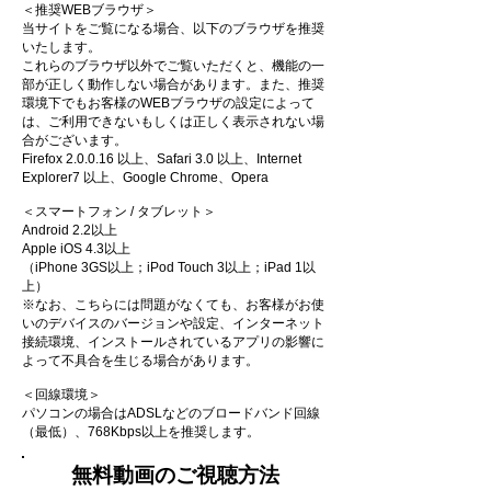
＜推奨WEBブラウザ＞
当サイトをご覧になる場合、以下のブラウザを推奨
いたします。
これらのブラウザ以外でご覧いただくと、機能の一
部が正しく動作しない場合があります。また、推奨
環境下でもお客様のWEBブラウザの設定によって
は、ご利用できないもしくは正しく表示されない場
合がございます。
Firefox 2.0.0.16 以上、Safari 3.0 以上、Internet
Explorer7 以上、Google Chrome、Opera
＜スマートフォン / タブレット＞
Android 2.2以上
Apple iOS 4.3以上
（iPhone 3GS以上；iPod Touch 3以上；iPad 1以
上）
※なお、こちらには問題がなくても、お客様がお使
いのデバイスのバージョンや設定、インターネット
接続環境、インストールされているアプリの影響に
よって不具合を生じる場合があります。
＜回線環境＞
パソコンの場合はADSLなどのブロードバンド回線
（最低）、768Kbps以上を推奨します。
無料動画のご視聴方法