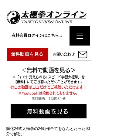
有料会員ログインはこちら→
無料動画を見る
お問い合わせ
​
＜無料で動画を見る＞
※
「すぐに覚えられる! スピード学習太極拳」を
【無料】にて
ご視聴いただくことができます。
​◎
この動画はココだけでご視聴いただけます！
※Youtubeには投稿されておりません。
無料動画 1時間31分
無料動画を見る
簡化24式太極拳の24動作全てをなんとたった90
分で解説！