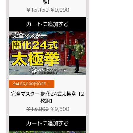
組】
通常価格
セール価格
￥15,150
￥9,090
カートに追加する
SALE6,000円OFF！
完全マスター 簡化24式太極拳【2
枚組】
通常価格
セール価格
￥15,800
￥9,800
カートに追加する