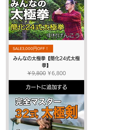
SALE3,000円OFF！
みんなの太極拳【簡化24式太極
拳】
通常価格
セール価格
￥9,800
￥6,800
カートに追加する