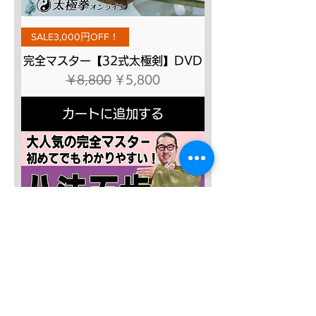
SALE3,000円OFF！
完全マスター【32式太極剣】DVD
通常価格
セール価格
￥8,800
￥5,800
カートに追加する
SALE４０％OFF!!!
太極八法五歩 完全マスター
通常価格
セール価格
￥12,120
￥7,272