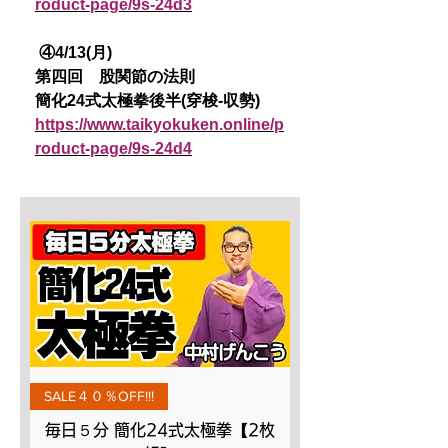
roduct-page/9s-24d3
④4/13(月)
第四回 股関節の法則
簡化24式太極拳後半(穿梭-収勢)
https://www.taikyokuken.online/p
roduct-page/9s-24d4
SALE４０％OFF!!!
毎日５分 簡化24式太極拳【2枚