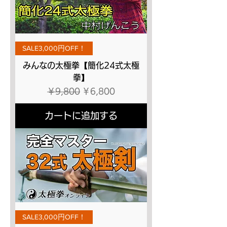
SALE3,000円OFF！
みんなの太極拳【簡化24式太極
拳】
通常価格
セール価格
￥9,800
￥6,800
カートに追加する
SALE3,000円OFF！