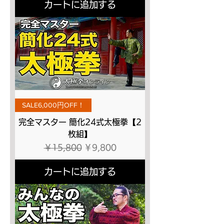
カートに追加する
SALE6,000円OFF！
完全マスター 簡化24式太極拳【2
枚組】
通常価格
セール価格
￥15,800
￥9,800
カートに追加する