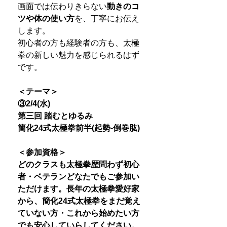
画面では伝わりきらない
動きのコ
ツや体の使い方
を、丁寧にお伝え
します。
初心者の方も経験者の方も、太極
拳の新しい魅力を感じられるはず
です。
＜テーマ＞
③2/4(水)
第三回 踏むとゆるみ
簡化24式太極拳前半(起勢-倒巻肱)
＜参加資格＞
どのクラスも太極拳歴問わず初心
者・ベテランどなたでもご参加い
ただけます。長年の太極拳愛好家
から、簡化24式太極拳をまだ覚え
ていない方・これから始めたい方
でも安心していらしてください。