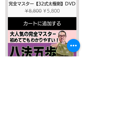
完全マスター【32式太極剣】DVD
通常価格
セール価格
￥8,800
￥5,800
カートに追加する
SALE４０％OFF!!!
太極八法五歩 完全マスター
通常価格
セール価格
￥12,120
￥7,272
カートに追加する