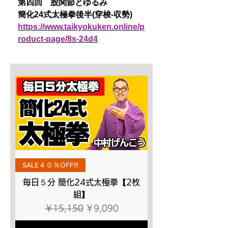
第四回 股関節とゆるみ
簡化24式太極拳後半(穿梭-収勢)
https://www.taikyokuken.online/p
roduct-page/8s-24d4
SALE４０％OFF!!!
毎日５分 簡化24式太極拳【2枚
組】
通常価格
セール価格
￥15,150
￥9,090