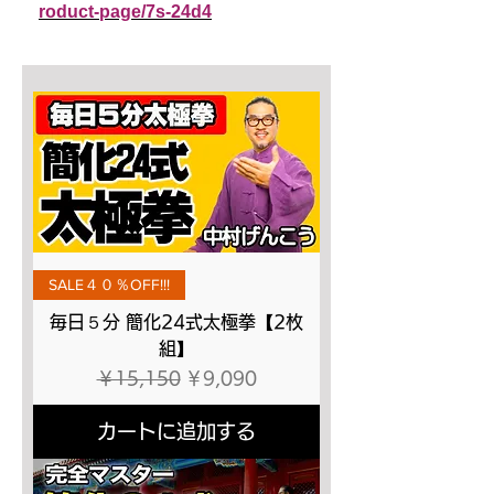
roduct-page/7s-24d4
SALE４０％OFF!!!
毎日５分 簡化24式太極拳【2枚
組】
通常価格
セール価格
￥15,150
￥9,090
カートに追加する