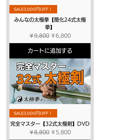
SALE3,000円OFF！
みんなの太極拳【簡化24式太極
拳】
通常価格
セール価格
￥9,800
￥6,800
カートに追加する
SALE3,000円OFF！
完全マスター【32式太極剣】DVD
通常価格
セール価格
￥8,800
￥5,800