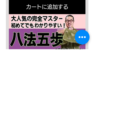
カートに追加する
SALE４０％OFF!!!
太極八法五歩 完全マスター
通常価格
セール価格
￥12,120
￥7,272
カートに追加する