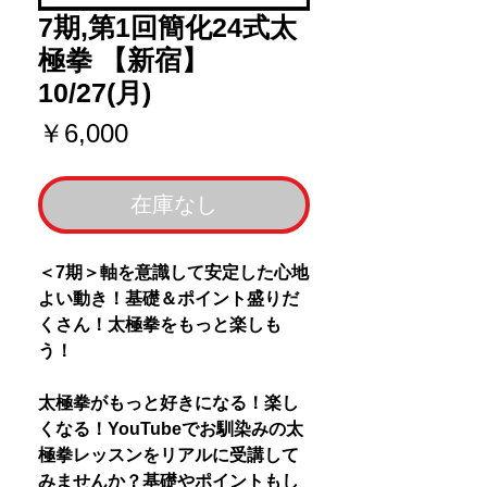
7期,第1回簡化24式太
極拳 【新宿】
10/27(月)
価
￥6,000
格
在庫なし
＜7期＞軸を意識して安定した心地
よい動き！基礎＆ポイント盛りだ
くさん！太極拳をもっと楽しも
う！
太極拳がもっと好きになる！楽し
くなる！YouTubeでお馴染みの太
極拳レッスンをリアルに受講して
みませんか？基礎やポイントもし