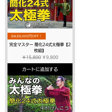
SALE6,000円OFF！
完全マスター 簡化24式太極拳【2
枚組】
通常価格
セール価格
￥15,800
￥9,800
カートに追加する