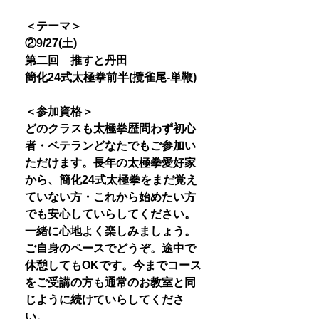
＜テーマ＞
②9/27(土)
第二回 推すと丹田
簡化24式太極拳前半(攬雀尾-単鞭)
＜参加資格＞
どのクラスも太極拳歴問わず初心
者・ベテランどなたでもご参加い
ただけます。長年の太極拳愛好家
から、簡化24式太極拳をまだ覚え
ていない方・これから始めたい方
でも安心していらしてください。
一緒に心地よく楽しみましょう。
ご自身のペースでどうぞ。途中で
休憩してもOKです。今までコース
をご受講の方も通常のお教室と同
じように続けていらしてくださ
い。