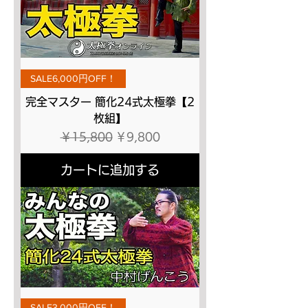
SALE6,000円OFF！
完全マスター 簡化24式太極拳【2
枚組】
通常価格
セール価格
￥15,800
￥9,800
カートに追加する
SALE3,000円OFF！