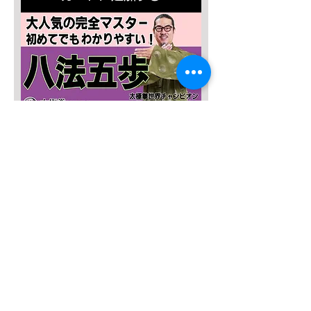
SALE４０％OFF!!!
太極八法五歩 完全マスター
通常価格
セール価格
￥12,120
￥7,272
カートに追加する