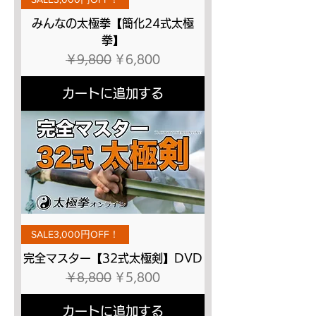
みんなの太極拳【簡化24式太極
拳】
通常価格
セール価格
￥9,800
￥6,800
カートに追加する
SALE3,000円OFF！
完全マスター【32式太極剣】DVD
通常価格
セール価格
￥8,800
￥5,800
カートに追加する