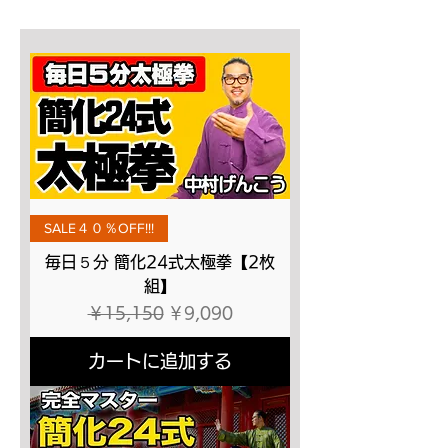
SALE４０％OFF!!!
毎日５分 簡化24式太極拳【2枚
組】
通常価格
セール価格
￥15,150
￥9,090
カートに追加する