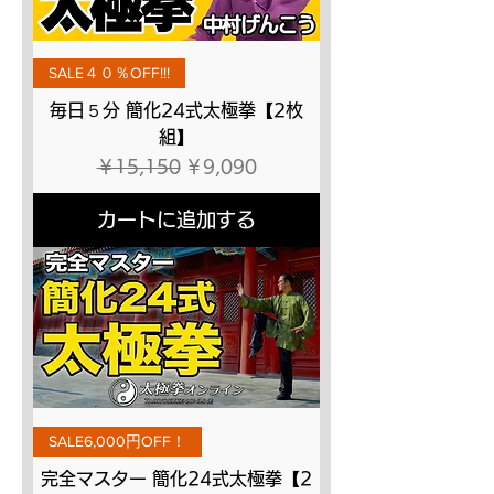
SALE４０％OFF!!!
毎日５分 簡化24式太極拳【2枚
組】
通常価格
セール価格
￥15,150
￥9,090
カートに追加する
SALE6,000円OFF！
完全マスター 簡化24式太極拳【2