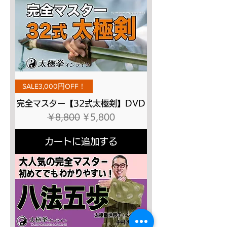
SALE3,000円OFF！
完全マスター【32式太極剣】DVD
通常価格
セール価格
￥8,800
￥5,800
カートに追加する