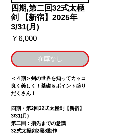
四期,第二回32式太極
剣 【新宿】2025年
3/31(月)
価
￥6,000
格
在庫なし
＜４期＞剣の世界を知ってカッコ
良く美しく！基礎＆ポイント盛り
だくさん！
四期・第2回32式太極剣【新宿】
3/31(月)
第二回：指先までの意識
32式太極剣2段8動作