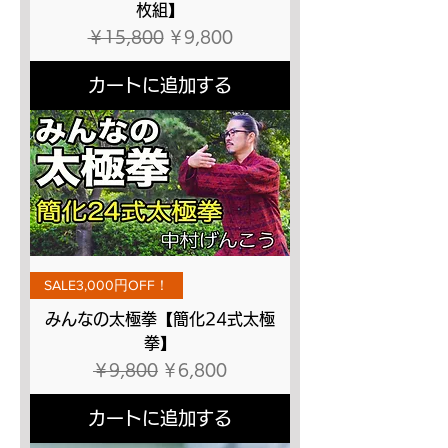
枚組】
通常価格
セール価格
￥15,800
￥9,800
カートに追加する
SALE3,000円OFF！
みんなの太極拳【簡化24式太極
拳】
通常価格
セール価格
￥9,800
￥6,800
カートに追加する