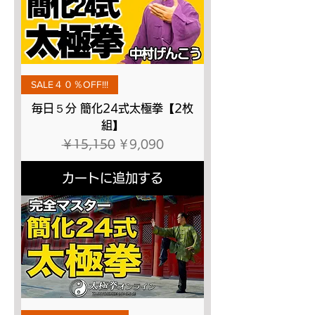
SALE４０％OFF!!!
毎日５分 簡化24式太極拳【2枚
組】
通常価格
セール価格
￥15,150
￥9,090
カートに追加する