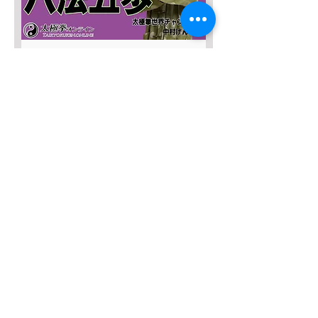
SALE４０％OFF!!!
太極八法五歩 完全マスター
通常価格
セール価格
￥12,120
￥7,272
カートに追加する
SALE４０％OFF！
みんなの総合42式太極拳【２枚