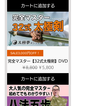
カートに追加する
SALE3,000円OFF！
完全マスター【32式太極剣】DVD
通常価格
セール価格
￥8,800
￥5,800
カートに追加する