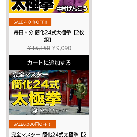
SALE４０％OFF!!!
毎日５分 簡化24式太極拳【2枚
組】
通常価格
セール価格
￥15,150
￥9,090
カートに追加する
SALE6,000円OFF！
完全マスター 簡化24式太極拳【2