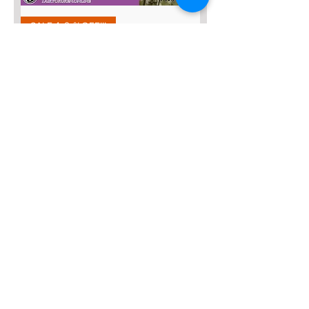
SALE４０％OFF!!!
太極八法五歩 完全マスター
通常価格
セール価格
￥12,120
￥7,272
カートに追加する
SALE４０％OFF！
みんなの総合42式太極拳【２枚
組】
通常価格
セール価格
￥13,635
￥8,181