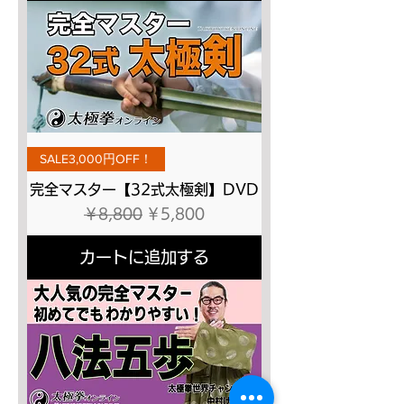
SALE3,000円OFF！
完全マスター【32式太極剣】DVD
通常価格
セール価格
￥8,800
￥5,800
カートに追加する