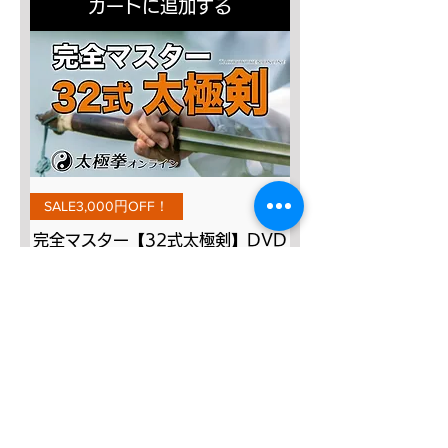
カートに追加する
SALE3,000円OFF！
完全マスター【32式太極剣】DVD
通常価格
セール価格
￥8,800
￥5,800
カートに追加する