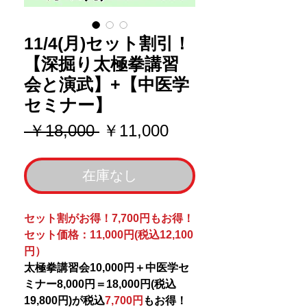
11/4(月)セット割引！
【深掘り太極拳講習
会と演武】+【中医学
セミナー】
通
セ
 ￥18,000 
￥11,000
常
ー
価
ル
在庫なし
格
価
格
セット割がお得！7,700円もお得！
セット価格：11,000円(税込12,100
円）
太極拳講習会10,000円＋中医学セ
ミナー8,000円＝18,000円(税込
19,800円)が税込
7,700円
もお得！