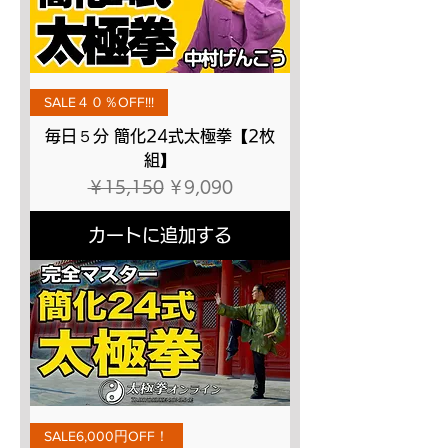
SALE４０％OFF!!!
毎日５分 簡化24式太極拳【2枚
組】
通常価格
セール価格
￥15,150
￥9,090
カートに追加する
SALE6,000円OFF！