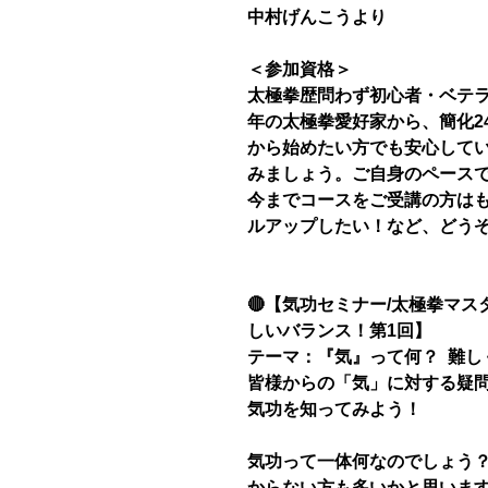
中村げんこうより
＜参加資格＞
太極拳歴問わず初心者・ベテ
年の太極拳愛好家から、簡化2
から始めたい方でも安心して
みましょう。ご自身のペースで
今までコースをご受講の方は
ルアップしたい！など、どう
🔴【気功セミナー/太極拳マ
しいバランス！第1回】
テーマ：『気』って何？ 難し
皆様からの「気」に対する疑
気功を知ってみよう！
気功って一体何なのでしょう
からない方も多いかと思いま