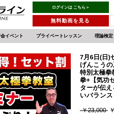
有料会員ログインはこちら→
ログインは こちら＞
メニュー
無料動画を見る
習会イベント
プライベートレッスン
理論検定
7月6日(日
げんこうの
特別太極拳
拳+【気功
ターが伝え
いバランス
通
 ￥23,000 
￥