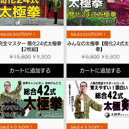
クイックビュー
クイックビュー
SALE6,000円OFF！
SALE3,000円OFF！
完全マスター 簡化24式太極拳
みんなの太極拳【簡化24式太
【2枚組】
拳】
通常価格
セール価格
通常価格
セール価格
￥15,800
￥9,800
￥9,800
￥6,800
カートに追加する
カートに追加する
クイックビュー
クイックビュー
SALE４０％OFF！
SALE４０％OFF！