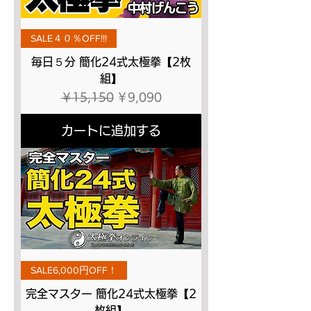
SALE４０％OFF!!!
毎日５分 簡化24式太極拳【2枚
組】
通常価格
セール価格
￥15,150
￥9,090
カートに追加する
SALE6,000円OFF！
完全マスター 簡化24式太極拳【2
枚組】