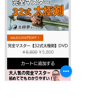
SALE3,000円OFF！
完全マスター【32式太極剣】DVD
通常価格
セール価格
￥8,800
￥5,800
カートに追加する