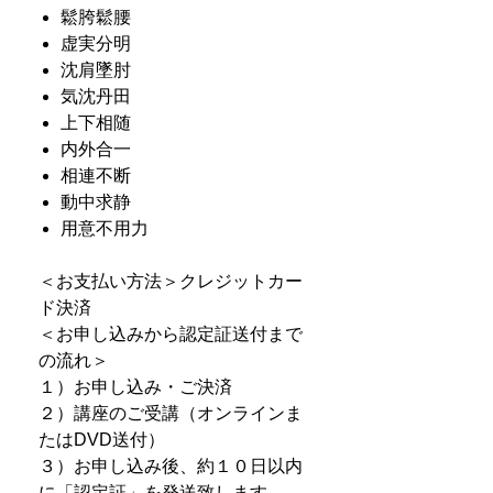
鬆胯鬆腰
虚実分明
沈肩墜肘
気沈丹田
上下相随
内外合一
相連不断
動中求静
用意不用力
＜お支払い方法＞クレジットカー
ド決済
＜お申し込みから認定証送付まで
の流れ＞
１）お申し込み・ご決済
２）講座のご受講（オンラインま
たはDVD送付）
３）お申し込み後、約１０日以内
に「認定証」を発送致します。