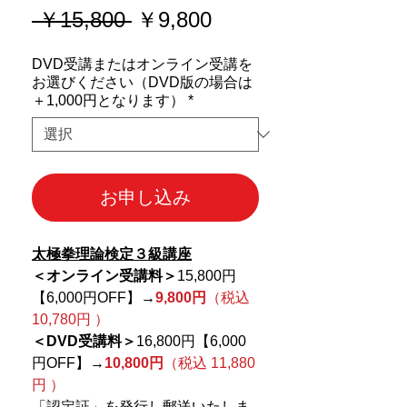
通
セ
 ￥15,800 
￥9,800
常
ー
DVD受講またはオンライン受講を
価
ル
お選びください（DVD版の場合は
格
価
＋1,000円となります）
*
格
お申し込み
太極拳理論検定３級講座
＜オンライン受講料＞
15,800円
【6,000円OFF】
→
9,800円
（税込
10,780円 ）
＜DVD受講料＞
16,800円【6,000
円OFF】→
10,800円
（税込 11,880
円 ）
「認定証」を発行し郵送いたしま