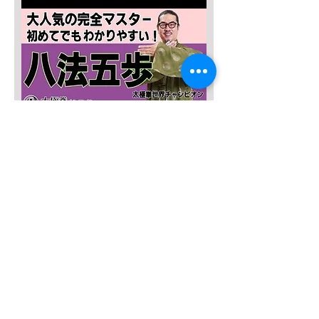
SALE４０％OFF!!!
太極八法五歩 完全マスター
通常価格
セール価格
￥12,120
￥7,272
カートに追加する