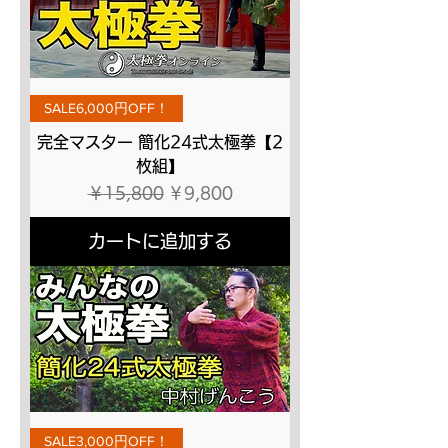
SALE6,000円OFF！
完全マスター 簡化24式太極拳【2
枚組】
通常価格
セール価格
￥15,800
￥9,800
カートに追加する
SALE3,000円OFF！