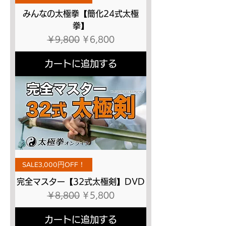
みんなの太極拳【簡化24式太極
拳】
通常価格
セール価格
￥9,800
￥6,800
カートに追加する
SALE3,000円OFF！
完全マスター【32式太極剣】DVD
通常価格
セール価格
￥8,800
￥5,800
カートに追加する