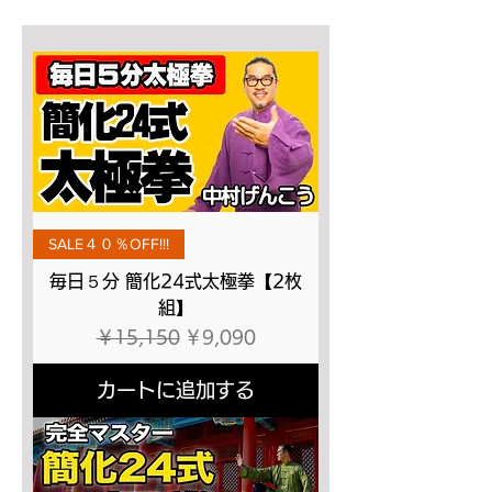
SALE４０％OFF!!!
毎日５分 簡化24式太極拳【2枚
組】
通常価格
セール価格
￥15,150
￥9,090
カートに追加する