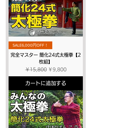
SALE6,000円OFF！
完全マスター 簡化24式太極拳【2
枚組】
通常価格
セール価格
￥15,800
￥9,800
カートに追加する