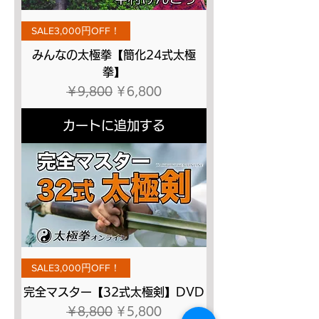
SALE3,000円OFF！
みんなの太極拳【簡化24式太極
拳】
通常価格
セール価格
￥9,800
￥6,800
カートに追加する
SALE3,000円OFF！
完全マスター【32式太極剣】DVD
通常価格
セール価格
￥8,800
￥5,800