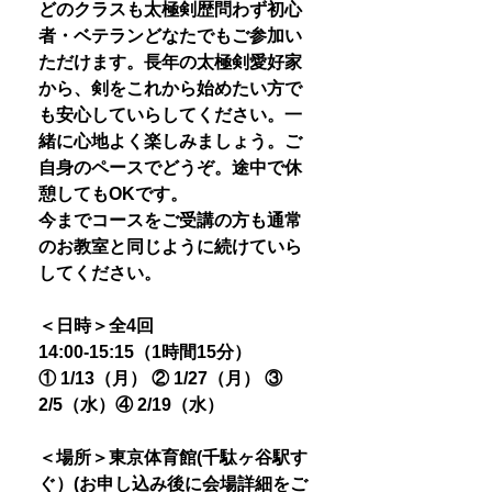
どのクラスも太極剣歴問わず初心
者・ベテランどなたでもご参加い
ただけます。長年の太極剣愛好家
から、剣をこれから始めたい方で
も安心していらしてください。一
緒に心地よく楽しみましょう。ご
自身のペースでどうぞ。途中で休
憩してもOKです。
今までコースをご受講の方も通常
のお教室と同じように続けていら
してください。
＜日時＞全4回
14:00-15:15（1時間15分）
① 1/13（月） ② 1/27（月） ③
2/5（水）④ 2/19（水）
＜場所＞東京体育館(千駄ヶ谷駅す
ぐ）(お申し込み後に会場詳細をご