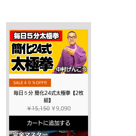
SALE４０％OFF!!!
毎日５分 簡化24式太極拳【2枚
組】
通常価格
セール価格
￥15,150
￥9,090
カートに追加する