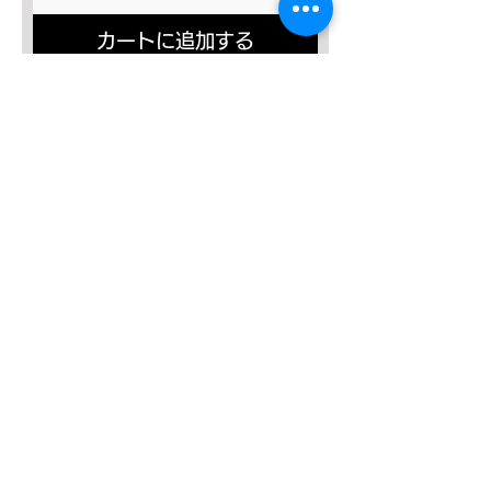
カートに追加する
SALE４０％OFF!!!
太極八法五歩 完全マスター
通常価格
セール価格
￥12,120
￥7,272
カートに追加する