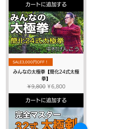
カートに追加する
SALE3,000円OFF！
みんなの太極拳【簡化24式太極
拳】
通常価格
セール価格
￥9,800
￥6,800
カートに追加する