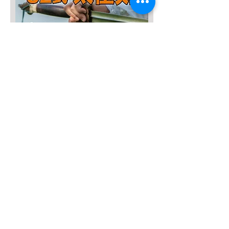
SALE3,000円OFF！
完全マスター【32式太極剣】DVD
通常価格
セール価格
￥8,800
￥5,800
カートに追加する
SALE４０％OFF!!!
太極八法五歩 完全マスター