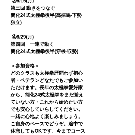
③6/15(月)
第三回 動きをつなぐ
簡化24式太極拳後半(高探馬-下勢
独立)
④6/29(月)
第四回 一連で動く
簡化24式太極拳後半(穿梭-収勢)
＜参加資格＞
どのクラスも太極拳歴問わず初心
者・ベテランどなたでもご参加い
ただけます。長年の太極拳愛好家
から、簡化24式太極拳をまだ覚え
ていない方・これから始めたい方
でも安心していらしてください。
一緒に心地よく楽しみましょう。
ご自身のペースでどうぞ。途中で
休憩してもOKです。今までコース