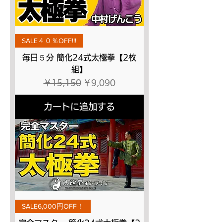
SALE４０％OFF!!!
毎日５分 簡化24式太極拳【2枚
組】
通常価格
セール価格
￥15,150
￥9,090
カートに追加する
SALE6,000円OFF！