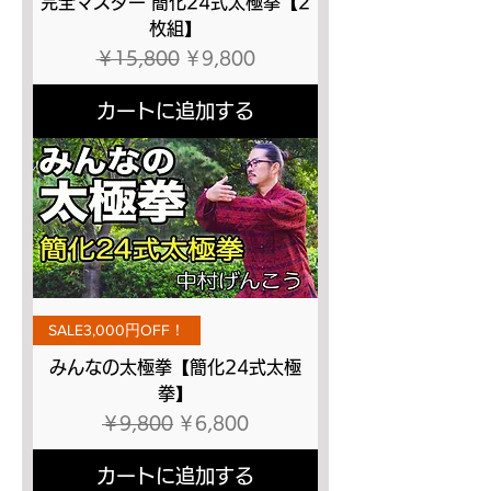
完全マスター 簡化24式太極拳【2
枚組】
通常価格
セール価格
￥15,800
￥9,800
カートに追加する
SALE3,000円OFF！
みんなの太極拳【簡化24式太極
拳】
通常価格
セール価格
￥9,800
￥6,800
カートに追加する