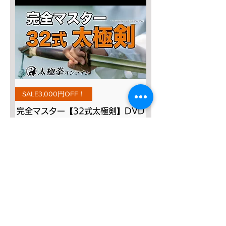
SALE3,000円OFF！
完全マスター【32式太極剣】DVD
通常価格
セール価格
￥8,800
￥5,800
カートに追加する