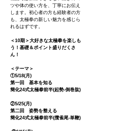
ツや体の使い方を、丁寧にお伝え
します。初心者の方も経験者の方
も、太極拳の新しい魅力を感じら
れるはずです。
＜10期＞大好きな太極拳を楽しも
う！基礎＆ポイント盛りだくさ
ん！
＜テーマ＞
①5/18(月)
第一回 基本を知る
簡化24式太極拳前半(起勢-倒巻肱)
②5/25(月)
第二回 姿勢を整える
簡化24式太極拳前半(攬雀尾-単鞭)