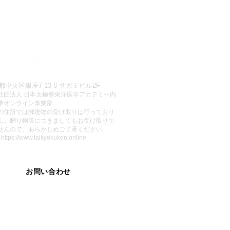
都中央区銀座7-13-6 サガミビル2F
社団法人 日本太極拳東洋医学アカデミー内
拳オンライン事業部
この住所では郵送物の受け取りは行っており
ん。贈り物等につきましてもお受け取りで
せんので、あらかじめご了承ください。
:
https://www.taikyokuken.online
お問い合わせ