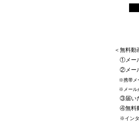
＜無料動
①メール
②メール
※携帯メー
※メールが
③届いた
④無料動
※イン