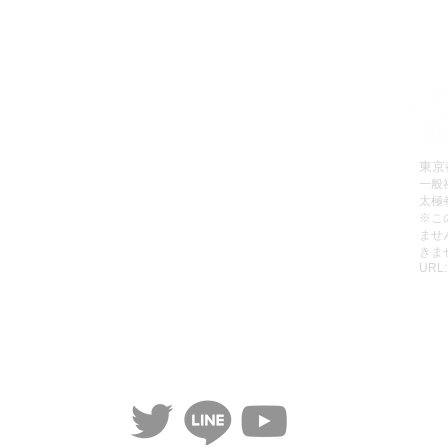
拳理論検定
有料会員へのお申込み方法
会員お申込み
有料動画のご視聴方法
販売
パスワードの再設定方法
東京
一般
レッスン
有料会員の退会方法
太極
動画リスト
無料動画のご視聴方法
​※
ませ
動画をみる
ご利用規約
きま
URL
個人情報保護方針
特定商取引法に基づく表記