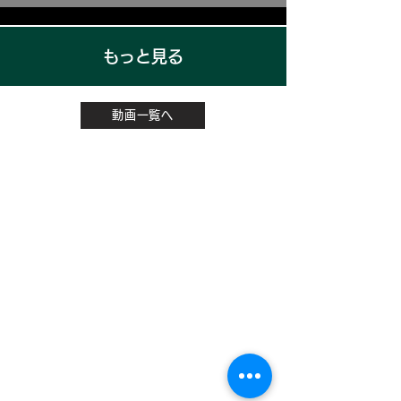
もっと見る
動画一覧へ
太極拳理論検定
有料会員お申込み
DVD販売
動画レッスン
有料動画リスト
無料動画をみる
トップページ
太極拳とは